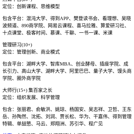
定位：创新课程、思维模型
包含平台：混沌大学、得到APP、樊登读书会、看理想、吴晓
波频道、890商学院、网易云课程、喜马拉雅、算爱研习社、
十点课堂、极客时间、慕课、千聊、一书一课、米课
管理研习(10+)
定位：管理创新、商业模式
包含平台：湖畔大学、智库MBA、创业酵母、插座学院、成
长引力、高山大学、湖畔大学、阿里巴巴、量子大学、馒头商
学院、圈外商学院
大师行(15+) 集百家之长
定位：组织发展、科学管理
包含：张丽君、俞敏洪、姚琼、杨国安、吴志祥、卫哲、王东
岳、孙陶然、沈拓、刘润、贾长松、华为、干嘉伟、得到管理
特辑、单喆慜、马云、郑翔洲、苏引华、程广见