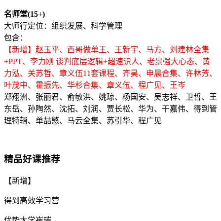
名师堂(15+)
大师行定位：组织发展、科学管理
包含：
【新增】赵玉平、西哥做单王、王新宇、马方、刘建林全集
+PPT、李力刚 谈判底层逻辑+超速识人、老景强大心态、黄
力泓、关苏哲、章义伍11套课程、齐昊、申晨合集、许林芳、
叶茂中、霍振先、华杉合集、章义伍、程广见、王岑
郑翔洲、张丽君、俞敏洪、姚琼、杨国安、吴志祥、卫哲、王
东岳、孙陶然、沈拓、刘润、贾长松、华为、干嘉伟、得到管
理特辑、单喆慜、马云全集、苏引华、程广见
精品好课推荐
【新增】
得到高效学习营
优势大学崔璀