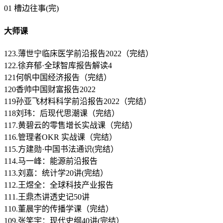
01 槽边往事(完)
大师课
123.薄世宁临床医学前沿报告2022（完结）
122.徐弃郁·全球智库报告解读4
121何帆中国经济报告（完结）
120香帅中国财富报告2022
119孙亚飞材料科学前沿报告2022（完结）
118刘玮：后现代思潮课（完结）
117.黄碧云的零售增长实战课（完结）
116.管理者OKR 实战课（完结）
115.方建勋·中国书法通识(完结）
114.马一峰：能源前沿报告
113.刘嘉：统计学20讲(完结）
112.王煜全：全球科技产业报告
111.王鼎杰讲透史记50讲
110.董晨宇的传播学课（完结）
109.张笑宇：现代史纲40讲(完结）