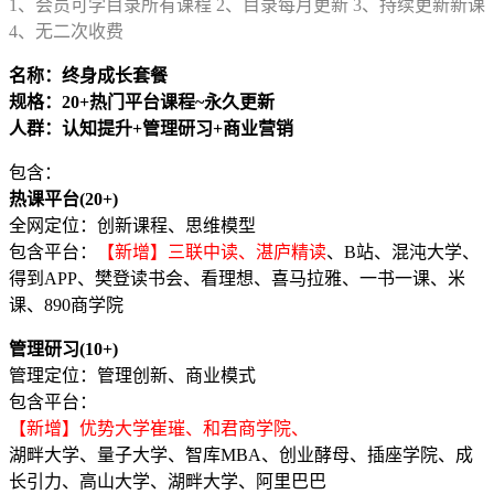
1、会员可学目录所有课程 2、目录每月更新 3、持续更新新课
4、无二次收费
名称：终身成长套餐
规格：20+热门平台课程~永久更新
人群：认知提升+管理研习+商业营销
包含：
热课平台(20+)
全网定位：创新课程、思维模型
包含平台：
【新增】三联中读、湛庐精读
、
B站、混沌大学、
得到APP、樊登读书会、看理想、喜马拉雅、一书一课、米
课、890商学院
管理研习(10+)
管理定位：管理创新、商业模式
包含平台：
【新增】优势大学崔璀、和君商学院、
湖畔大学、量子大学、智库MBA、创业酵母、插座学院、成
长引力、高山大学、湖畔大学、阿里巴巴