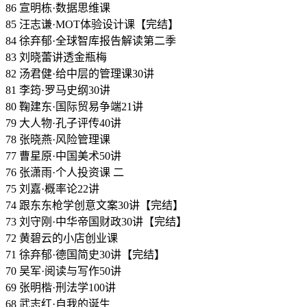
86 宣明栋·数据思维课
85 汪志谦·MOT体验设计课【完结】
84 徐弃郁·全球智库报告解读第二季
83 刘晓蕾讲透金瓶梅
82 汤君健·给中层的管理课30讲
81 李筠·罗马史纲30讲
80 鞠建东·国际贸易争端21讲
79 大人物·孔子评传40讲
78 张晓燕·风险管理课
77 曹星原·中国美术50讲
76 张潇雨·个人投资课 二
75 刘嘉·概率论22讲
74 跟东东枪学创意文案30讲【完结】
73 刘守刚·中华帝国财政30讲【完结】
72 黄碧云的小店创业课
71 徐弃郁·德国简史30讲【完结】
70 吴军·阅读与写作50讲
69 张明楷·刑法学100讲
68 武志红·自我的诞生