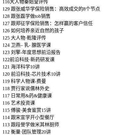
116大人物秦始皇评传
129 跟张威华学保险销售：高效成交的8个节点
128 跟张磊学做tob销售
127 跟郑征学保险销售：怎样赢的客户信任
126 如何培养亲近自然的孩子
125 大人物·乾隆评传
124 卫燕– 乳- 腺医学课
123 刘擎-年度思想前沿报告
122前沿科技·新药研发课
121 海洋科学10讲
120 前沿科技-芯片技术10讲
119 科学人物课-费曼
118 贾行家说儒林外史
117 日常用&药&健康课
116 艺术投资课
115 傅骏·美食鉴赏15讲
114 跟宋宣学开小型餐厅
113 跟段誉学做米其林厨师
112 衡量·团队管理20讲