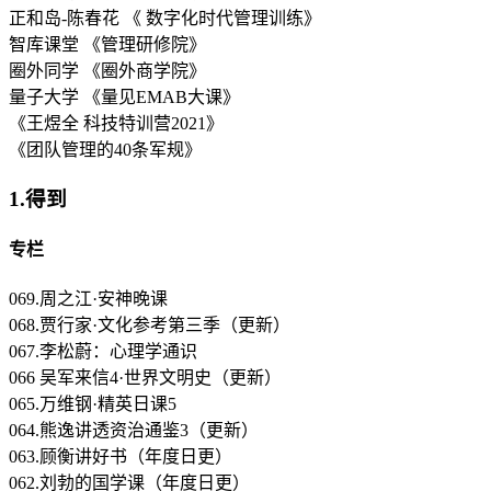
正和岛-陈春花 《 数字化时代管理训练》
智库课堂 《管理研修院》
圈外同学 《圈外商学院》
量子大学 《量见EMAB大课》
《王煜全 科技特训营2021》
《团队管理的40条军规》
1.得到
专栏
069.周之江·安神晚课
068.贾行家·文化参考第三季（更新）
067.李松蔚：心理学通识
066 吴军来信4·世界文明史（更新）
065.万维钢·精英日课5
064.熊逸讲透资治通鉴3（更新）
063.顾衡讲好书（年度日更）
062.刘勃的国学课（年度日更）