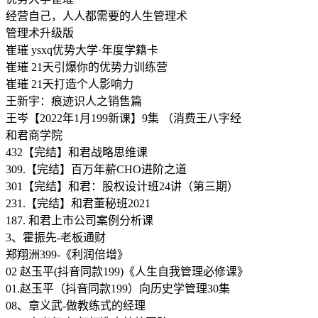
经营自己，人人都需要的人生管理术
管理术升级版
崔璀 ysxq优势大学·年度学籍卡
崔璀 21天引爆你的优势力训练营
崔璀 21天打造个人影响力
王新宇：痕迹识人之销售篇
王岑【2022年1月199新课】9集 （消费王八字经
和君商学院
432【完结】和君战略思维课
309.【完结】百万年薪CHO进阶之道
301【完结】和君：股权设计班24讲（第三期）
231.【完结】和君董秘班2021
187. 和君上市公司案例分析课
3、霍振先-老板通财
郑翔洲399-《利润倍增》
02 赵玉平(抖音同款199)《人生自我管理必修课》
01.赵玉平（抖音同款199）向历史学管理30集
08、章义武-做教练式的经理