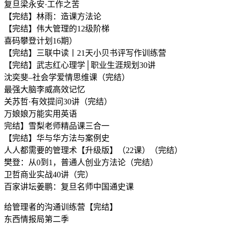
复旦梁永安·工作之苦
【完结】林雨：造课方法论
【完结】伟大管理的12级阶梯
喜码攀登计划16期）
【完结】三联中读丨21天小贝书评写作训练营
【完结】武志红心理学│职业生涯规划30讲
沈奕斐–社会学爱情思维课（完结）
最强大脑李威高效记忆
关苏哲·有效提问30讲（完结）
万娘娘万能实用英语
完结】雪梨老师精品课三合一
【完结】华与华方法与案例史
人人都需要的管理术【升级版】（22课）（完结）
樊登：从0到1，普通人创业方法论（完结）
卫哲商业实战40讲（完）
百家讲坛姜鹏：复旦名师中国通史课
给管理者的沟通训练营【完结】
东西情报局第二季