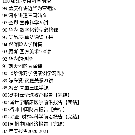
100 张江·复杂科学前沿
99 孟庆祥讲透华为营销法
98 潇水讲透三国演义
97 仝卿·营养科学20讲
96 华为·数字化转型必修课
95 吴晶辰·算法通识16讲
94 跟保险人学销售
93 顾衡·西方美术100讲
92 华为的选择
91 刘天池的表演课
90 《哈佛商学院案例学习课》
89 陈海贤·家庭关系21讲
88 冯雪·高血压医学课
005沈祖云全球教育报告【完结】
004薄世宁临床医学前沿报告【完结】
003香帅中国财富报告【完结】
002孙亚飞材料科学前沿报告【完结】
001何帆中国经济报告【完结】
87 年度报告2020-2021