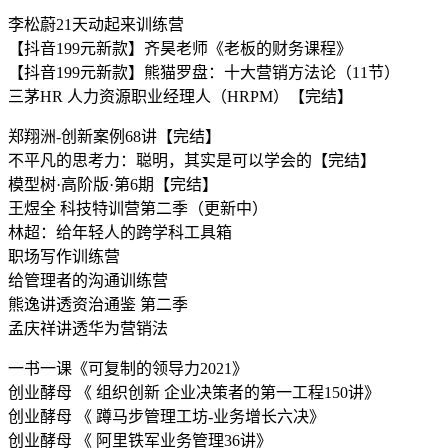
李松蔚21天动起来训练营
【抖音199元新款】齐昊老师《老板的财务课程》
【抖音199元新款】熊猫罗盘：十大营销方法论（11节）
三茅HR 人力资源职业经理人（HRPM）【完结】
郑翔洲-创新案例68讲【完结】
不平凡的思考力：聪明，其实是可以学会的【完结】
模型树·高阶版·第6期【完结】
王煜全 科技特训营第二季（更新中）
林超：给年轻人的跨学科工具箱
职场写作训练营
给管理者的沟通训练营
熊逸讲透资治通鉴 第二季
孟庆祥讲透华为营销法
一书一课《可复制的领导力2021》
创业酵母 《 组织创新 企业决策者的第一工程150讲》
创业酵母 《 蹲马步管理工坊-业务增长六决》
创业酵母 《 阿里铁军业务管理36讲》