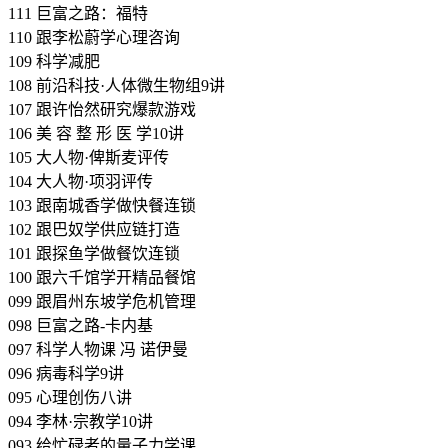
111 巨富之路：福特
110 跟李松蔚学心理咨询
109 科学减肥
108 前沿科技·人体微生物组9讲
107 跟许怡然研究爆款游戏
106 美 容 整 形 医 学10讲
105 大人物·俾斯麦评传
104 大人物·项羽评传
103 跟南城香学做快餐连锁
102 跟巴奴学供应链打造
101 跟探鱼学做餐饮连锁
100 跟六千馆学开精品餐馆
099 跟眉州东坡学危机管理
098 巨富之路-卡内基
097 科学人物课 冯 诺伊曼
096 病毒科学9讲
095 心理创伤八讲
094 李林·宗教学10讲
093 给忙碌者的量子力学课