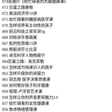
074张遇升《给忙碌者的大脑健康课》
073 巨富之路摩根
072 奥派经济学10讲
071 给忙碌着的糖尿病医学课
070 怎样培养有主动性的孩子
069 前沿科技之吴军讲5g
068 刘晗讲辛普森案
067 批判性思维15讲
066 熊毅讲莎士比亚
065 卓克科学人物杨振宁
064巨富之路：洛克菲勒
063 怎样成为快速识人的高手
062 怎样升级你的说服力
061 田吉顺·医学决策思维课
060 如何管好孩子的牙健康
059 程珺·卢浮宫艺术课
058 怎样让你的声音更有魅力2.0
057 给忙碌者的女性健康课
056 焦虑情绪管理课