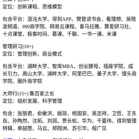
定位：创新课程、思维模型
包含平台：混沌大学、得到APP、樊登读书会、看理想、吴晓
波频道、890商学院、网易云课程、喜马拉雅、算爱研习社、
十点课堂、极客时间、慕课、千聊、一书一课、米课
管理研习(10+)
定位：管理创新、商业模式
包含平台：湖畔大学、智库MBA、创业酵母、插座学院、成
长引力、高山大学、湖畔大学、阿里巴巴、量子大学、馒头商
学院、圈外商学院
大师行(15+) 集百家之长
定位：组织发展、科学管理
包含：张丽君、俞敏洪、姚琼、杨国安、吴志祥、卫哲、王东
岳、孙陶然、沈拓、刘润、贾长松、华为、干嘉伟、得到管理
特辑、单喆慜、马云、郑翔洲、苏引华、程广见