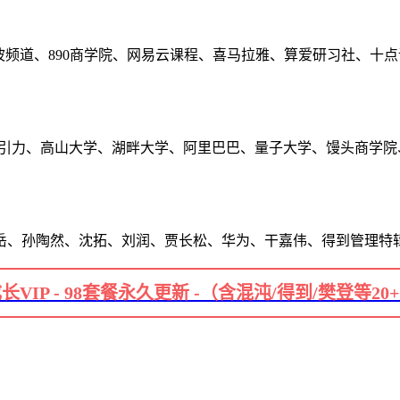
波频道、890商学院、网易云课程、喜马拉雅、算爱研习社、十
长引力、高山大学、湖畔大学、阿里巴巴、量子大学、馒头商学院
岳、孙陶然、沈拓、刘润、贾长松、华为、干嘉伟、得到管理特
长VIP - 98套餐永久更新 -（含混沌/得到/樊登等20