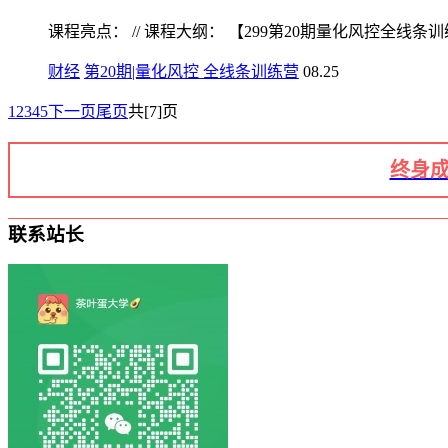
课程亮点： // 课程大纲： 【299第20期量化风控全线条训练营
财经
第20期|量化风控 全线条训练营
08.25
1
2
3
4
5
下一页
尾页
共[7]页
终身成
联系站长