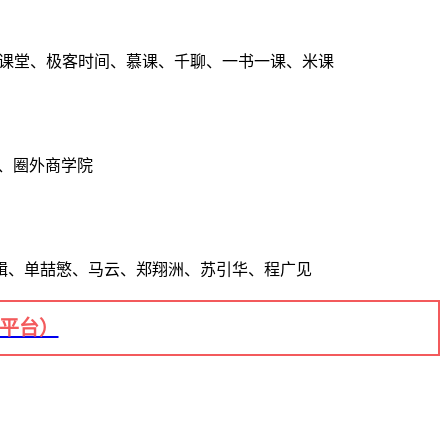
点课堂、极客时间、慕课、千聊、一书一课、米课
、圈外商学院
辑、单喆慜、马云、郑翔洲、苏引华、程广见
+平台）