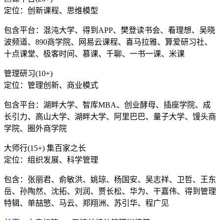
定位：创新课程、思维模型
包含平台：混沌大学、得到APP、樊登读书会、看理想、吴晓
波频道、890商学院、网易云课程、喜马拉雅、算爱研习社、
十点课堂、极客时间、慕课、千聊、一书一课、米课
管理研习(10+)
定位：管理创新、商业模式
包含平台：湖畔大学、智库MBA、创业酵母、插座学院、成
长引力、高山大学、湖畔大学、阿里巴巴、量子大学、馒头商
学院、圈外商学院
大师行(15+) 集百家之长
定位：组织发展、科学管理
包含：张丽君、俞敏洪、姚琼、杨国安、吴志祥、卫哲、王东
岳、孙陶然、沈拓、刘润、贾长松、华为、干嘉伟、得到管理
特辑、单喆慜、马云、郑翔洲、苏引华、程广见