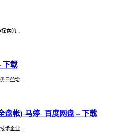
索的...
 下载
日益增...
帐)-马婷- 百度网盘 – 下载
术企业...