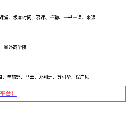
点课堂、极客时间、慕课、千聊、一书一课、米课
、圈外商学院
辑、单喆慜、马云、郑翔洲、苏引华、程广见
+平台）