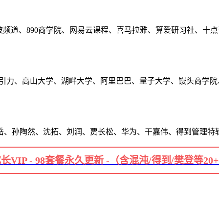
波频道、890商学院、网易云课程、喜马拉雅、算爱研习社、十
长引力、高山大学、湖畔大学、阿里巴巴、量子大学、馒头商学院
岳、孙陶然、沈拓、刘润、贾长松、华为、干嘉伟、得到管理特
长VIP - 98套餐永久更新 -（含混沌/得到/樊登等20