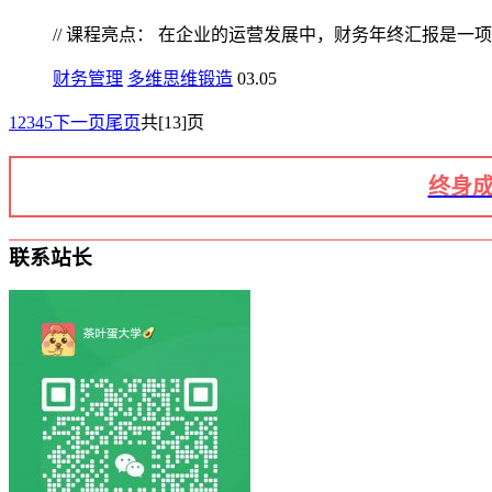
// 课程亮点： 在企业的运营发展中，财务年终汇报是一项至
财务管理
多维思维锻造
03.05
1
2
3
4
5
下一页
尾页
共[13]页
终身成
联系站长