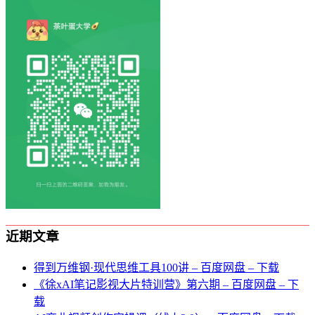
近期文章
得到万维钢·现代思维⼯具100讲 – 百度网盘 – 下载
《徐xAI笔记影视大片特训营》第六期 – 百度网盘 – 下
载