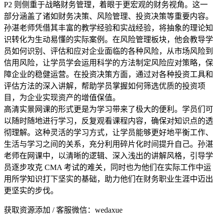
P2 则侧重于战略财务管理，着眼于更宏观的财务视角。这一
部分涵盖了诸如财务决策、风险管理、投资决策等重要内容。
孙湛老师凭借其丰富的教学经验和实战经验，将抽象的理论知
识转化为生动易懂的实际案例。在风险管理板块，他会教导学
员如何识别、评估和应对企业面临的各种风险，从市场风险到
信用风险，让学员学会运用科学的方法制定风险应对策略，保
障企业的稳健运营。在投资决策方面，通过对各种投资工具和
评估方法的深入讲解，帮助学员掌握如何筛选优质的投资项
目，为企业实现资产的增值保值。
高清实景网课的形式更是为学习带来了极大的便利。学员们可
以随时随地进行学习，反复观看课程内容，确保对知识点的透
彻理解。这种灵活的学习方式，让学员能够更好地平衡工作、
生活与学习之间的关系，充分利用碎片化时间提升自己。孙湛
老师在网课中，以清晰的逻辑、深入浅出的讲解风格，引导学
员逐步攻克 CMA 考试的难关，同时也为他们在实际工作中运
用所学知识打下坚实的基础，助力他们在财务职业生涯中迈出
更坚实的步伐。
获取资源添加 / 客服微信：wedaxue