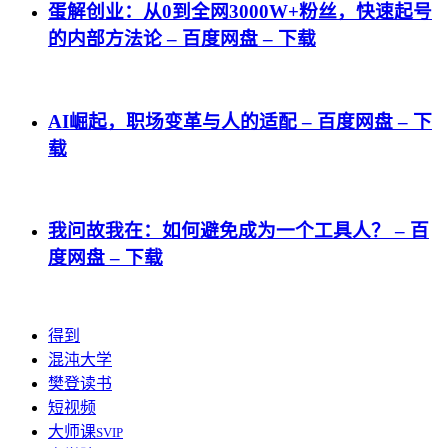
蛋解创业：从0到全网3000W+粉丝，快速起号
的内部方法论 – 百度网盘 – 下载
AI崛起，职场变革与人的适配 – 百度网盘 – 下
载
我问故我在：如何避免成为一个工具人？ – 百
度网盘 – 下载
得到
混沌大学
樊登读书
短视频
大师课
SVIP