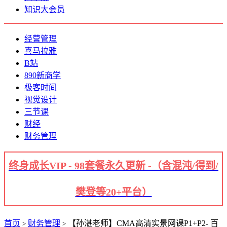
知识大会员
经营管理
喜马拉雅
B站
890新商学
极客时间
视觉设计
三节课
财经
财务管理
终身成长VIP - 98套餐永久更新 -（含混沌/得到/
樊登等20+平台）
首页
财务管理
【孙湛老师】CMA高清实景网课P1+P2- 百
>
>