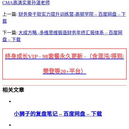
CMA高清实景
孙湛老师
上一篇:
财务骨干软实力提升训练营-高顿学院 – 百度网盘 – 下
载
下一篇:
大成方略 -多维思维锻造财务年终汇报体系 – 百度网
盘 – 下载
终身成长VIP - 98套餐永久更新 -（含混沌/得到/
樊登等20+平台）
相关文章
小狮子的复盘笔记 – 百度网盘 – 下载