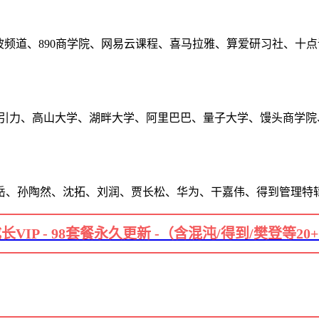
波频道、890商学院、网易云课程、喜马拉雅、算爱研习社、十
长引力、高山大学、湖畔大学、阿里巴巴、量子大学、馒头商学院
岳、孙陶然、沈拓、刘润、贾长松、华为、干嘉伟、得到管理特
长VIP - 98套餐永久更新 -（含混沌/得到/樊登等20