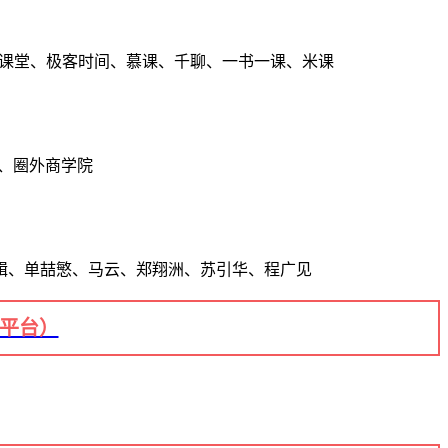
点课堂、极客时间、慕课、千聊、一书一课、米课
、圈外商学院
辑、单喆慜、马云、郑翔洲、苏引华、程广见
+平台）