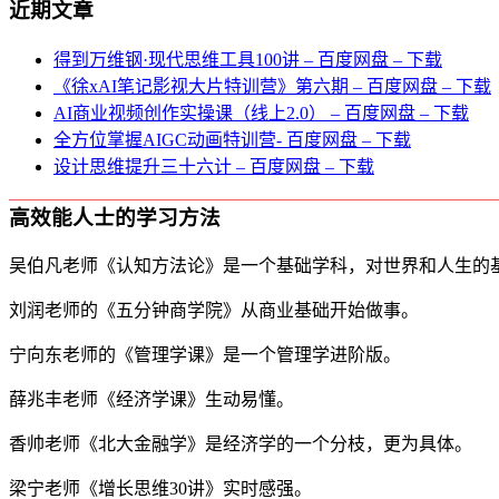
近期文章
得到万维钢·现代思维⼯具100讲 – 百度网盘 – 下载
《徐xAI笔记影视大片特训营》第六期 – 百度网盘 – 下载
AI商业视频创作实操课（线上2.0） – 百度网盘 – 下载
全方位掌握AIGC动画特训营- 百度网盘 – 下载
设计思维提升三十六计 – 百度网盘 – 下载
高效能人士的学习方法
吴伯凡老师《认知方法论》是一个基础学科，对世界和人生的
刘润老师的《五分钟商学院》从商业基础开始做事。
宁向东老师的《管理学课》是一个管理学进阶版。
薛兆丰老师《经济学课》生动易懂。
香帅老师《北大金融学》是经济学的一个分枝，更为具体。
梁宁老师《增长思维30讲》实时感强。