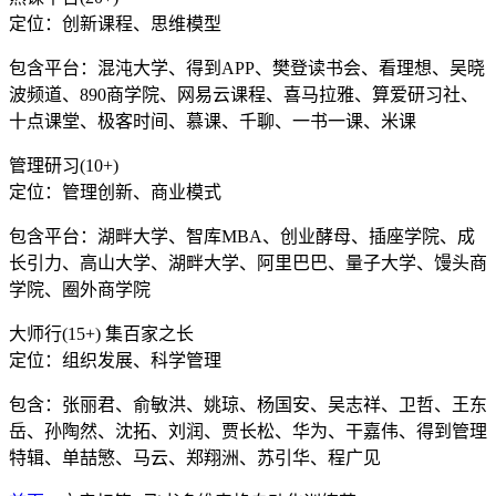
定位：创新课程、思维模型
包含平台：混沌大学、得到APP、樊登读书会、看理想、吴晓
波频道、890商学院、网易云课程、喜马拉雅、算爱研习社、
十点课堂、极客时间、慕课、千聊、一书一课、米课
管理研习(10+)
定位：管理创新、商业模式
包含平台：湖畔大学、智库MBA、创业酵母、插座学院、成
长引力、高山大学、湖畔大学、阿里巴巴、量子大学、馒头商
学院、圈外商学院
大师行(15+) 集百家之长
定位：组织发展、科学管理
包含：张丽君、俞敏洪、姚琼、杨国安、吴志祥、卫哲、王东
岳、孙陶然、沈拓、刘润、贾长松、华为、干嘉伟、得到管理
特辑、单喆慜、马云、郑翔洲、苏引华、程广见