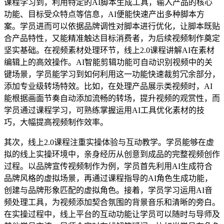
课程学习到，利用特定的AI脚本生成工具，输入产品的核心
功能、目标受众特点等信息，AI便能快速产出多种脚本方
案。学员进而可以依据品牌调性对脚本进行优化，让脚本既贴
合产品特性，又能精准触达目标消费者，为后续视频制作奠定
坚实基础。在视频素材处理环节，线上2.0课程讲解AI在素材
编辑上的高效操作。AI智能剪辑功能可自动识别视频中的关
键场景，学员能学习到如何利用这一功能快速裁剪冗余部分，
添加专业级转场特效。比如，在处理产品展示类视频时，AI
能根据画面节奏自动添加流畅的转场，提升视频的观赏性，而
学员通过课程学习，可熟练掌握运用AI工具优化素材的技
巧，大幅提高视频制作效率。
其次，线上2.0课程注重实操体验与互动教学。学员能够在虚
拟的线上实操环境中，亲身经历从创意到成品的完整视频创作
过程。以品牌宣传视频制作为例，学员首先利用AI生成符合
品牌风格的虚拟场景，再通过课程指导的AI角色生成功能，
创建与品牌形象匹配的虚拟角色。接着，学员学习运用AI音
频处理工具，为视频添加契合氛围的背景音乐和清晰的旁白。
在实操过程中，线上平台的互动功能让学员可以随时与导师及