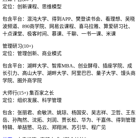
定位：创新课程、思维模型
包含平台：混沌大学、得到APP、樊登读书会、看理想、吴晓
波频道、890商学院、网易云课程、喜马拉雅、算爱研习社、
十点课堂、极客时间、慕课、千聊、一书一课、米课
管理研习(10+)
定位：管理创新、商业模式
包含平台：湖畔大学、智库MBA、创业酵母、插座学院、成
长引力、高山大学、湖畔大学、阿里巴巴、量子大学、馒头商
学院、圈外商学院
大师行(15+) 集百家之长
定位：组织发展、科学管理
包含：张丽君、俞敏洪、姚琼、杨国安、吴志祥、卫哲、王东
岳、孙陶然、沈拓、刘润、贾长松、华为、干嘉伟、得到管理
特辑、单喆慜、马云、郑翔洲、苏引华、程广见