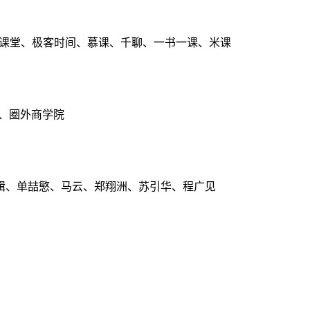
点课堂、极客时间、慕课、千聊、一书一课、米课
、圈外商学院
辑、单喆慜、马云、郑翔洲、苏引华、程广见