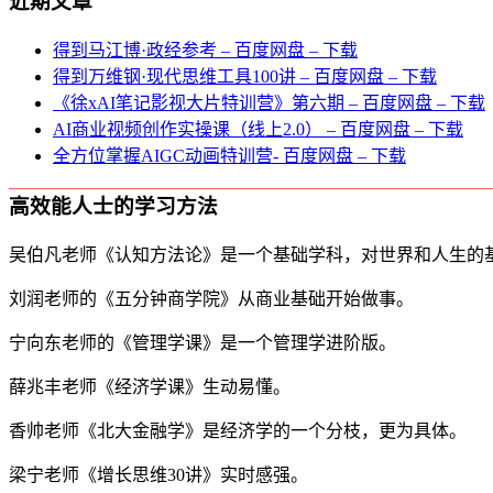
近期文章
得到马江博·政经参考 – 百度网盘 – 下载
得到万维钢·现代思维⼯具100讲 – 百度网盘 – 下载
《徐xAI笔记影视大片特训营》第六期 – 百度网盘 – 下载
AI商业视频创作实操课（线上2.0） – 百度网盘 – 下载
全方位掌握AIGC动画特训营- 百度网盘 – 下载
高效能人士的学习方法
吴伯凡老师《认知方法论》是一个基础学科，对世界和人生的
刘润老师的《五分钟商学院》从商业基础开始做事。
宁向东老师的《管理学课》是一个管理学进阶版。
薛兆丰老师《经济学课》生动易懂。
香帅老师《北大金融学》是经济学的一个分枝，更为具体。
梁宁老师《增长思维30讲》实时感强。