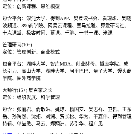
定位：创新课程、思维模型
包含平台：混沌大学、得到APP、樊登读书会、看理想、吴晓
波频道、890商学院、网易云课程、喜马拉雅、算爱研习社、
十点课堂、极客时间、慕课、千聊、一书一课、米课
管理研习(10+)
定位：管理创新、商业模式
包含平台：湖畔大学、智库MBA、创业酵母、插座学院、成
长引力、高山大学、湖畔大学、阿里巴巴、量子大学、馒头商
学院、圈外商学院
大师行(15+) 集百家之长
定位：组织发展、科学管理
包含：张丽君、俞敏洪、姚琼、杨国安、吴志祥、卫哲、王东
岳、孙陶然、沈拓、刘润、贾长松、华为、干嘉伟、得到管理
特辑、单喆慜、马云、郑翔洲、苏引华、程广见