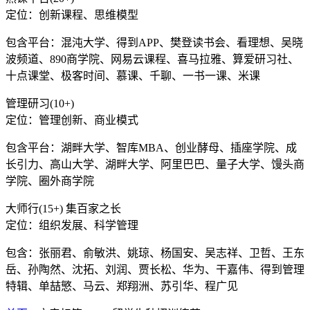
定位：创新课程、思维模型
包含平台：混沌大学、得到APP、樊登读书会、看理想、吴晓
波频道、890商学院、网易云课程、喜马拉雅、算爱研习社、
十点课堂、极客时间、慕课、千聊、一书一课、米课
管理研习(10+)
定位：管理创新、商业模式
包含平台：湖畔大学、智库MBA、创业酵母、插座学院、成
长引力、高山大学、湖畔大学、阿里巴巴、量子大学、馒头商
学院、圈外商学院
大师行(15+) 集百家之长
定位：组织发展、科学管理
包含：张丽君、俞敏洪、姚琼、杨国安、吴志祥、卫哲、王东
岳、孙陶然、沈拓、刘润、贾长松、华为、干嘉伟、得到管理
特辑、单喆慜、马云、郑翔洲、苏引华、程广见