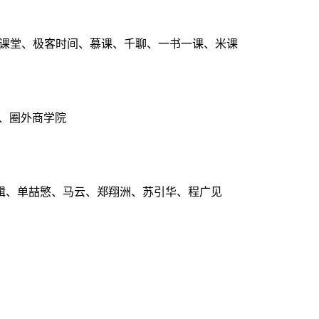
点课堂、极客时间、慕课、千聊、一书一课、米课
、圈外商学院
辑、单喆慜、马云、郑翔洲、苏引华、程广见