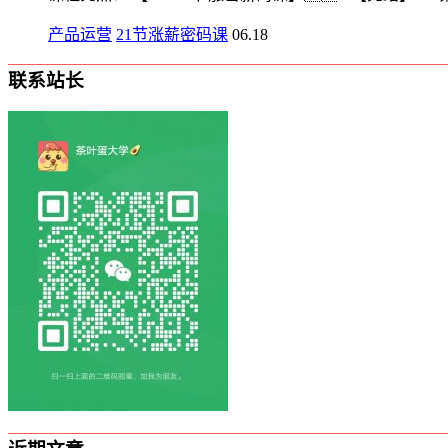
产品运营
21节涨薪密码课
06.18
联系站长