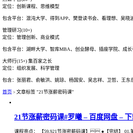
定位：创新课程、思维模型
包含平台：混沌大学、得到APP、樊登读书会、看理想、吴晓
管理研习(10+)
定位：管理创新、商业模式
包含平台：湖畔大学、智库MBA、创业酵母、插座学院、成
大师行(15+) 集百家之长
定位：组织发展、科学管理
包含：张丽君、俞敏洪、姚琼、杨国安、吴志祥、卫哲、王东
首页
文章标签 "21节涨薪密码课"
>
21节涨薪密码课#罗曦 – 百度网盘 – 
课程亮点： 【59.921节涨密薪‬码课】͏ ​͏ ●【完结】 01.第.