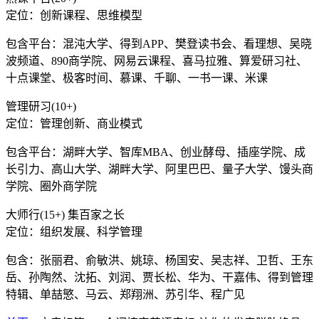
定位：创新课程、思维模型
包含平台：混沌大学、得到APP、樊登读书会、看理想、吴晓
波频道、890商学院、网易云课程、喜马拉雅、算爱研习社、
十点课堂、极客时间、慕课、千聊、一书一课、米课
管理研习(10+)
定位：管理创新、商业模式
包含平台：湖畔大学、智库MBA、创业酵母、插座学院、成
长引力、高山大学、湖畔大学、阿里巴巴、量子大学、馒头商
学院、圈外商学院
大师行(15+) 集百家之长
定位：组织发展、科学管理
包含：张丽君、俞敏洪、姚琼、杨国安、吴志祥、卫哲、王东
岳、孙陶然、沈拓、刘润、贾长松、华为、干嘉伟、得到管理
特辑、单喆慜、马云、郑翔洲、苏引华、程广见