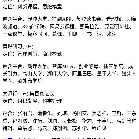
定位：创新课程、思维模型
包含平台：混沌大学、得到APP、樊登读书会、看理想、吴晓
波频道、890商学院、网易云课程、喜马拉雅、算爱研习社、
十点课堂、极客时间、慕课、千聊、一书一课、米课
管理研习(10+)
定位：管理创新、商业模式
包含平台：湖畔大学、智库MBA、创业酵母、插座学院、成
长引力、高山大学、湖畔大学、阿里巴巴、量子大学、馒头商
学院、圈外商学院
大师行(15+) 集百家之长
定位：组织发展、科学管理
包含：张丽君、俞敏洪、姚琼、杨国安、吴志祥、卫哲、王东
岳、孙陶然、沈拓、刘润、贾长松、华为、干嘉伟、得到管理
特辑、单喆慜、马云、郑翔洲、苏引华、程广见