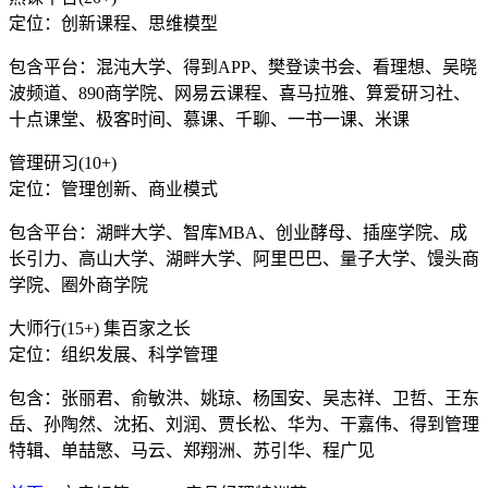
定位：创新课程、思维模型
包含平台：混沌大学、得到APP、樊登读书会、看理想、吴晓
波频道、890商学院、网易云课程、喜马拉雅、算爱研习社、
十点课堂、极客时间、慕课、千聊、一书一课、米课
管理研习(10+)
定位：管理创新、商业模式
包含平台：湖畔大学、智库MBA、创业酵母、插座学院、成
长引力、高山大学、湖畔大学、阿里巴巴、量子大学、馒头商
学院、圈外商学院
大师行(15+) 集百家之长
定位：组织发展、科学管理
包含：张丽君、俞敏洪、姚琼、杨国安、吴志祥、卫哲、王东
岳、孙陶然、沈拓、刘润、贾长松、华为、干嘉伟、得到管理
特辑、单喆慜、马云、郑翔洲、苏引华、程广见