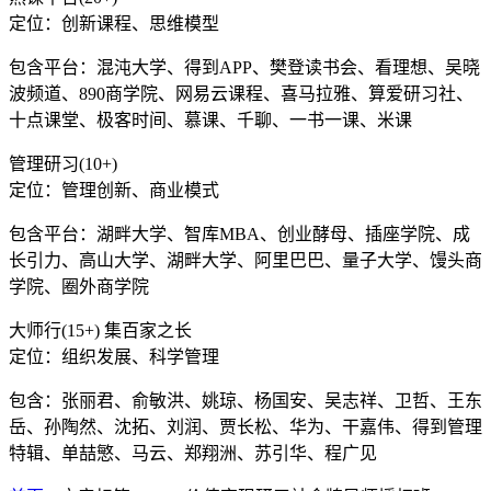
定位：创新课程、思维模型
包含平台：混沌大学、得到APP、樊登读书会、看理想、吴晓
波频道、890商学院、网易云课程、喜马拉雅、算爱研习社、
十点课堂、极客时间、慕课、千聊、一书一课、米课
管理研习(10+)
定位：管理创新、商业模式
包含平台：湖畔大学、智库MBA、创业酵母、插座学院、成
长引力、高山大学、湖畔大学、阿里巴巴、量子大学、馒头商
学院、圈外商学院
大师行(15+) 集百家之长
定位：组织发展、科学管理
包含：张丽君、俞敏洪、姚琼、杨国安、吴志祥、卫哲、王东
岳、孙陶然、沈拓、刘润、贾长松、华为、干嘉伟、得到管理
特辑、单喆慜、马云、郑翔洲、苏引华、程广见