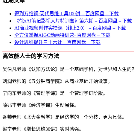
近期文章
得到万维钢·现代思维⼯具100讲 – 百度网盘 – 下载
《徐xAI笔记影视大片特训营》第六期 – 百度网盘 – 下载
AI商业视频创作实操课（线上2.0） – 百度网盘 – 下载
全方位掌握AIGC动画特训营- 百度网盘 – 下载
设计思维提升三十六计 – 百度网盘 – 下载
高效能人士的学习方法
吴伯凡老师《认知方法论》是一个基础学科，对世界和人生的
刘润老师的《五分钟商学院》从商业基础开始做事。
宁向东老师的《管理学课》是一个管理学进阶版。
薛兆丰老师《经济学课》生动易懂。
香帅老师《北大金融学》是经济学的一个分枝，更为具体。
梁宁老师《增长思维30讲》实时感强。