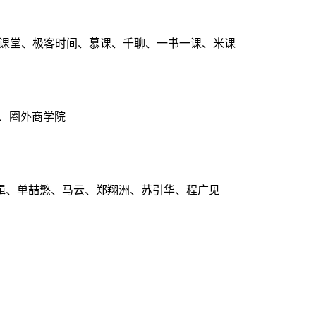
点课堂、极客时间、慕课、千聊、一书一课、米课
、圈外商学院
辑、单喆慜、马云、郑翔洲、苏引华、程广见