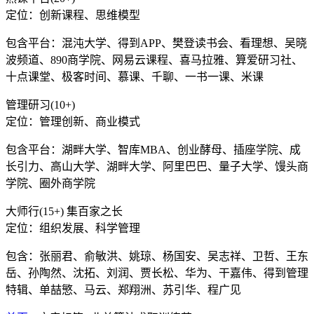
定位：创新课程、思维模型
包含平台：混沌大学、得到APP、樊登读书会、看理想、吴晓
波频道、890商学院、网易云课程、喜马拉雅、算爱研习社、
十点课堂、极客时间、慕课、千聊、一书一课、米课
管理研习(10+)
定位：管理创新、商业模式
包含平台：湖畔大学、智库MBA、创业酵母、插座学院、成
长引力、高山大学、湖畔大学、阿里巴巴、量子大学、馒头商
学院、圈外商学院
大师行(15+) 集百家之长
定位：组织发展、科学管理
包含：张丽君、俞敏洪、姚琼、杨国安、吴志祥、卫哲、王东
岳、孙陶然、沈拓、刘润、贾长松、华为、干嘉伟、得到管理
特辑、单喆慜、马云、郑翔洲、苏引华、程广见