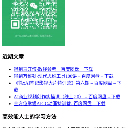
近期文章
得到马江博·政经参考 – 百度网盘 – 下载
得到万维钢·现代思维⼯具100讲 – 百度网盘 – 下载
《徐xAI笔记影视大片特训营》第六期 – 百度网盘 – 下
载
AI商业视频创作实操课（线上2.0） – 百度网盘 – 下载
全方位掌握AIGC动画特训营- 百度网盘 – 下载
高效能人士的学习方法