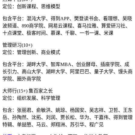
定位：创新课程、思维模型
包含平台：混沌大学、得到APP、樊登读书会、看理想、吴晓
波频道、890商学院、网易云课程、喜马拉雅、算爱研习社、
十点课堂、极客时间、慕课、千聊、一书一课、米课
管理研习(10+)
定位：管理创新、商业模式
包含平台：湖畔大学、智库MBA、创业酵母、插座学院、成
长引力、高山大学、湖畔大学、阿里巴巴、量子大学、馒头商
学院、圈外商学院
大师行(15+) 集百家之长
定位：组织发展、科学管理
包含：张丽君、俞敏洪、姚琼、杨国安、吴志祥、卫哲、王东
岳、孙陶然、沈拓、刘润、贾长松、华为、干嘉伟、得到管理
特辑、单喆慜、马云、郑翔洲、苏引华、程广见