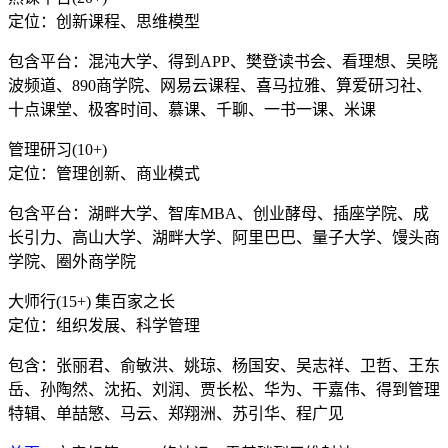
定位：创新课程、思维模型
包含平台：混沌大学、得到APP、樊登读书会、看理想、吴晓
波频道、890商学院、网易云课程、喜马拉雅、算爱研习社、
十点课堂、极客时间、慕课、千聊、一书一课、米课
管理研习(10+)
定位：管理创新、商业模式
包含平台：湖畔大学、智库MBA、创业酵母、插座学院、成
长引力、高山大学、湖畔大学、阿里巴巴、量子大学、馒头商
学院、圈外商学院
大师行(15+) 集百家之长
定位：组织发展、科学管理
包含：张丽君、俞敏洪、姚琼、杨国安、吴志祥、卫哲、王东
岳、孙陶然、沈拓、刘润、贾长松、华为、干嘉伟、得到管理
特辑、单喆慜、马云、郑翔洲、苏引华、程广见