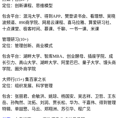
定位：创新课程、思维模型
包含平台：混沌大学、得到APP、樊登读书会、看理想、吴晓
波频道、890商学院、网易云课程、喜马拉雅、算爱研习社、
十点课堂、极客时间、慕课、千聊、一书一课、米课
管理研习(10+)
定位：管理创新、商业模式
包含平台：湖畔大学、智库MBA、创业酵母、插座学院、成
长引力、高山大学、湖畔大学、阿里巴巴、量子大学、馒头商
学院、圈外商学院
大师行(15+) 集百家之长
定位：组织发展、科学管理
包含：张丽君、俞敏洪、姚琼、杨国安、吴志祥、卫哲、王东
岳、孙陶然、沈拓、刘润、贾长松、华为、干嘉伟、得到管理
特辑、单喆慜、马云、郑翔洲、苏引华、程广见