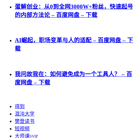
蛋解创业：从0到全网3000W+粉丝，快速起号
的内部方法论 – 百度网盘 – 下载
AI崛起，职场变革与人的适配 – 百度网盘 – 下
载
我问故我在：如何避免成为一个工具人？ – 百
度网盘 – 下载
得到
混沌大学
樊登读书
短视频
大师课
SVIP