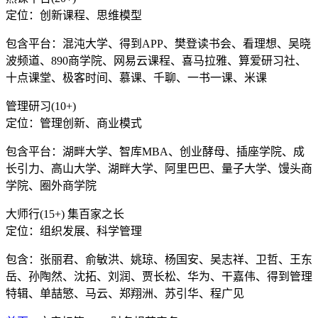
定位：创新课程、思维模型
包含平台：混沌大学、得到APP、樊登读书会、看理想、吴晓
波频道、890商学院、网易云课程、喜马拉雅、算爱研习社、
十点课堂、极客时间、慕课、千聊、一书一课、米课
管理研习(10+)
定位：管理创新、商业模式
包含平台：湖畔大学、智库MBA、创业酵母、插座学院、成
长引力、高山大学、湖畔大学、阿里巴巴、量子大学、馒头商
学院、圈外商学院
大师行(15+) 集百家之长
定位：组织发展、科学管理
包含：张丽君、俞敏洪、姚琼、杨国安、吴志祥、卫哲、王东
岳、孙陶然、沈拓、刘润、贾长松、华为、干嘉伟、得到管理
特辑、单喆慜、马云、郑翔洲、苏引华、程广见