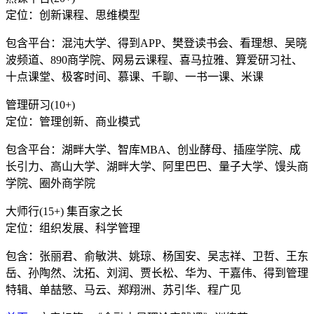
定位：创新课程、思维模型
包含平台：混沌大学、得到APP、樊登读书会、看理想、吴晓
波频道、890商学院、网易云课程、喜马拉雅、算爱研习社、
十点课堂、极客时间、慕课、千聊、一书一课、米课
管理研习(10+)
定位：管理创新、商业模式
包含平台：湖畔大学、智库MBA、创业酵母、插座学院、成
长引力、高山大学、湖畔大学、阿里巴巴、量子大学、馒头商
学院、圈外商学院
大师行(15+) 集百家之长
定位：组织发展、科学管理
包含：张丽君、俞敏洪、姚琼、杨国安、吴志祥、卫哲、王东
岳、孙陶然、沈拓、刘润、贾长松、华为、干嘉伟、得到管理
特辑、单喆慜、马云、郑翔洲、苏引华、程广见