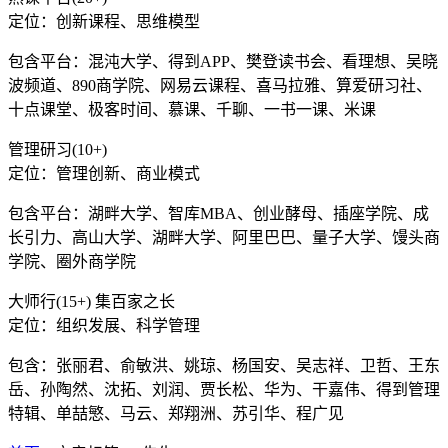
定位：创新课程、思维模型
包含平台：混沌大学、得到APP、樊登读书会、看理想、吴晓
波频道、890商学院、网易云课程、喜马拉雅、算爱研习社、
十点课堂、极客时间、慕课、千聊、一书一课、米课
管理研习(10+)
定位：管理创新、商业模式
包含平台：湖畔大学、智库MBA、创业酵母、插座学院、成
长引力、高山大学、湖畔大学、阿里巴巴、量子大学、馒头商
学院、圈外商学院
大师行(15+) 集百家之长
定位：组织发展、科学管理
包含：张丽君、俞敏洪、姚琼、杨国安、吴志祥、卫哲、王东
岳、孙陶然、沈拓、刘润、贾长松、华为、干嘉伟、得到管理
特辑、单喆慜、马云、郑翔洲、苏引华、程广见