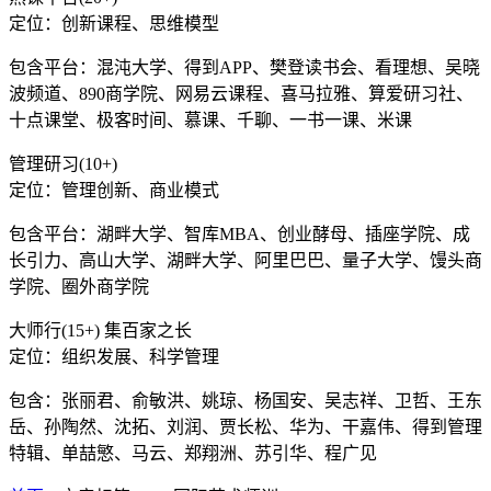
定位：创新课程、思维模型
包含平台：混沌大学、得到APP、樊登读书会、看理想、吴晓
波频道、890商学院、网易云课程、喜马拉雅、算爱研习社、
十点课堂、极客时间、慕课、千聊、一书一课、米课
管理研习(10+)
定位：管理创新、商业模式
包含平台：湖畔大学、智库MBA、创业酵母、插座学院、成
长引力、高山大学、湖畔大学、阿里巴巴、量子大学、馒头商
学院、圈外商学院
大师行(15+) 集百家之长
定位：组织发展、科学管理
包含：张丽君、俞敏洪、姚琼、杨国安、吴志祥、卫哲、王东
岳、孙陶然、沈拓、刘润、贾长松、华为、干嘉伟、得到管理
特辑、单喆慜、马云、郑翔洲、苏引华、程广见