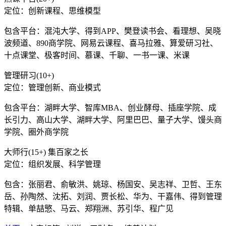
定位：创新课程、思维模型
包含平台：混沌大学、得到APP、樊登读书会、看理想、吴晓
波频道、890商学院、网易云课程、喜马拉雅、算爱研习社、
十点课堂、极客时间、慕课、千聊、一书一课、米课
管理研习(10+)
定位：管理创新、商业模式
包含平台：湖畔大学、智库MBA、创业酵母、插座学院、成
长引力、高山大学、湖畔大学、阿里巴巴、量子大学、馒头商
学院、圈外商学院
大师行(15+) 集百家之长
定位：组织发展、科学管理
包含：张丽君、俞敏洪、姚琼、杨国安、吴志祥、卫哲、王东
岳、孙陶然、沈拓、刘润、贾长松、华为、干嘉伟、得到管理
特辑、单喆慜、马云、郑翔洲、苏引华、程广见