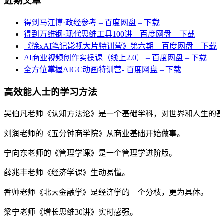
近期文章
得到马江博·政经参考 – 百度网盘 – 下载
得到万维钢·现代思维⼯具100讲 – 百度网盘 – 下载
《徐xAI笔记影视大片特训营》第六期 – 百度网盘 – 下载
AI商业视频创作实操课（线上2.0） – 百度网盘 – 下载
全方位掌握AIGC动画特训营- 百度网盘 – 下载
高效能人士的学习方法
吴伯凡老师《认知方法论》是一个基础学科，对世界和人生的
刘润老师的《五分钟商学院》从商业基础开始做事。
宁向东老师的《管理学课》是一个管理学进阶版。
薛兆丰老师《经济学课》生动易懂。
香帅老师《北大金融学》是经济学的一个分枝，更为具体。
梁宁老师《增长思维30讲》实时感强。