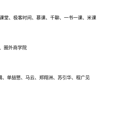
点课堂、极客时间、慕课、千聊、一书一课、米课
、圈外商学院
辑、单喆慜、马云、郑翔洲、苏引华、程广见