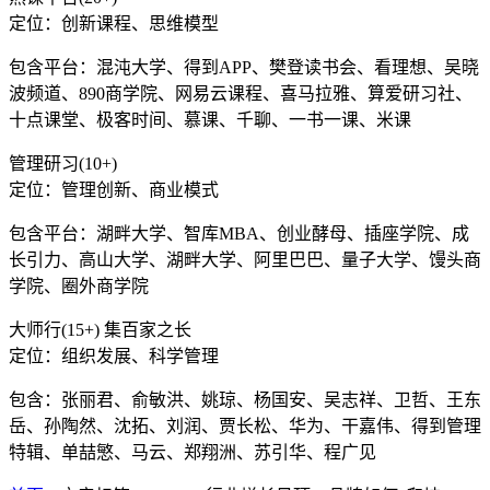
定位：创新课程、思维模型
包含平台：混沌大学、得到APP、樊登读书会、看理想、吴晓
波频道、890商学院、网易云课程、喜马拉雅、算爱研习社、
十点课堂、极客时间、慕课、千聊、一书一课、米课
管理研习(10+)
定位：管理创新、商业模式
包含平台：湖畔大学、智库MBA、创业酵母、插座学院、成
长引力、高山大学、湖畔大学、阿里巴巴、量子大学、馒头商
学院、圈外商学院
大师行(15+) 集百家之长
定位：组织发展、科学管理
包含：张丽君、俞敏洪、姚琼、杨国安、吴志祥、卫哲、王东
岳、孙陶然、沈拓、刘润、贾长松、华为、干嘉伟、得到管理
特辑、单喆慜、马云、郑翔洲、苏引华、程广见