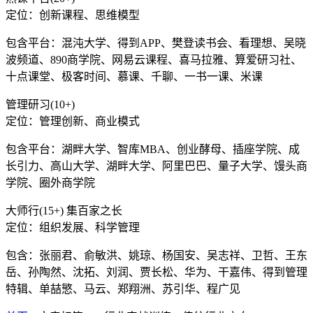
定位：创新课程、思维模型
包含平台：混沌大学、得到APP、樊登读书会、看理想、吴晓
波频道、890商学院、网易云课程、喜马拉雅、算爱研习社、
十点课堂、极客时间、慕课、千聊、一书一课、米课
管理研习(10+)
定位：管理创新、商业模式
包含平台：湖畔大学、智库MBA、创业酵母、插座学院、成
长引力、高山大学、湖畔大学、阿里巴巴、量子大学、馒头商
学院、圈外商学院
大师行(15+) 集百家之长
定位：组织发展、科学管理
包含：张丽君、俞敏洪、姚琼、杨国安、吴志祥、卫哲、王东
岳、孙陶然、沈拓、刘润、贾长松、华为、干嘉伟、得到管理
特辑、单喆慜、马云、郑翔洲、苏引华、程广见