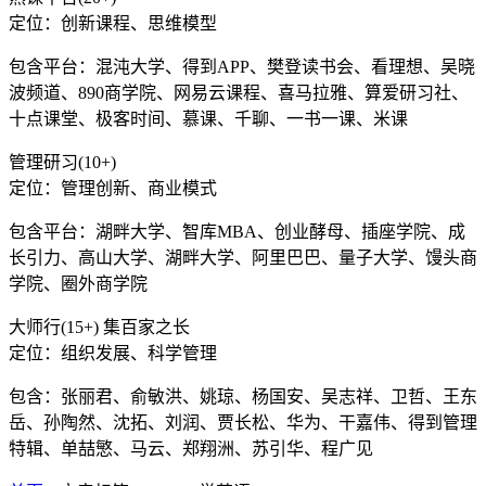
定位：创新课程、思维模型
包含平台：混沌大学、得到APP、樊登读书会、看理想、吴晓
波频道、890商学院、网易云课程、喜马拉雅、算爱研习社、
十点课堂、极客时间、慕课、千聊、一书一课、米课
管理研习(10+)
定位：管理创新、商业模式
包含平台：湖畔大学、智库MBA、创业酵母、插座学院、成
长引力、高山大学、湖畔大学、阿里巴巴、量子大学、馒头商
学院、圈外商学院
大师行(15+) 集百家之长
定位：组织发展、科学管理
包含：张丽君、俞敏洪、姚琼、杨国安、吴志祥、卫哲、王东
岳、孙陶然、沈拓、刘润、贾长松、华为、干嘉伟、得到管理
特辑、单喆慜、马云、郑翔洲、苏引华、程广见