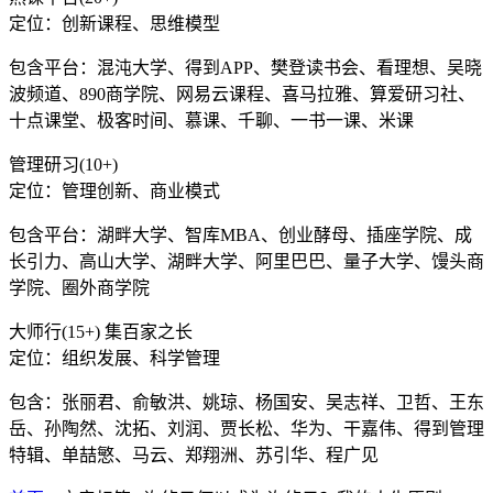
定位：创新课程、思维模型
包含平台：混沌大学、得到APP、樊登读书会、看理想、吴晓
波频道、890商学院、网易云课程、喜马拉雅、算爱研习社、
十点课堂、极客时间、慕课、千聊、一书一课、米课
管理研习(10+)
定位：管理创新、商业模式
包含平台：湖畔大学、智库MBA、创业酵母、插座学院、成
长引力、高山大学、湖畔大学、阿里巴巴、量子大学、馒头商
学院、圈外商学院
大师行(15+) 集百家之长
定位：组织发展、科学管理
包含：张丽君、俞敏洪、姚琼、杨国安、吴志祥、卫哲、王东
岳、孙陶然、沈拓、刘润、贾长松、华为、干嘉伟、得到管理
特辑、单喆慜、马云、郑翔洲、苏引华、程广见