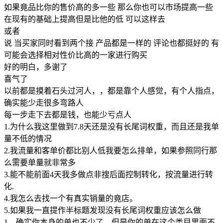
如果竟品比你的售价高的多一些 那么你也可以市场提高一些
在现有的基础上提高但是比他的低 可以这样去
或者
说 当买家同时看到两个接 产品都是一样的 评论也都挺好的 有
可能会选择相对性价比高的一家进行购买
好的明白，多谢了
喜气了
以前都是摸着石头过河人，，都是靠个人感觉，有个人指点，
确实能少走很多弯路人
每一步走下去都是钱，也能少亏点人
1.为什么我这里做到7.8天还是没有长尾词权重，而且还是我单
量不低的情况
2.我流量和客单价都比别人低我要怎么排单，如果参照同行那
么需要单量就非常多
3.能不能前面4天我多做点非搜后面控制转化，按流量进行转
化.
4.我怎么去找一个有真实销量的竟店。
5.如果我一直提作半标题发现没有长尾词权重应该怎么做
1、确实你本身的单也不少了，但是你的单在这个类目里面不