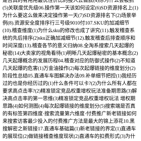
是否真的有用用最优性价比的投入去做款(4)你为什么会被抓
(5)关联度优先级06.操作第一天该如何设定(6)SD资源排名上(1)
为什么要这么做来决定操作第一天(7)SD资源排名下(2)场景举
例(8).资源安全度排序行三号级9010付107.SKU的加减细节
(10).稽查维度(1)为什么sku的修改也成了讲究(11).触发稽查系
统的先后排序(2)sku正确加减细节(12).触发稽查后排查顺序和
时间深度(13).稽查各节的意义归纳08.全淘系搜索几天起爆的
秘密(14)大卖家的视角看待(1)明晰几天起爆秘密的基本概念(2)
几天起爆概念的发展历程04.稽查对应的防御式操作(2)不知道
几天起爆的危害(1)万金油操作(2)每次起爆链接的维度划分(2)
阶段性总结05.直通车车图解决办法09.补单细节把控(1)我经历
过的也是你经历过的(1)什么条件可以卡?(2)为什么所有人都在
要求高点击率?(2)精准锁定竞品权重增权玩法准备期思路(3)解
决高点击率的第一思维(3)精准锁定竞品权重增权玩法 增权期
思路(4)如何测图(4)每次起爆链接的维度划分(5)搜索端是否真
的有标签第四维度·搜索流量第六维度·付费推广新老链接如何
来搜索访客最少投入的付费推广方法是最大的锦上添花10.黑
搜解密之新链接17.直通车基础篇(1)新老链接的界定(1)直通车
的展现位(2)做链接稽查维度现状(2)直通车的扣费形式(3)为什