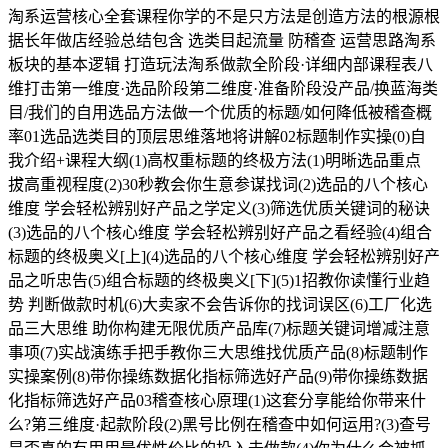
淘系运营核心全套课程你学的不是只方法是创造方法的根源根
据长年做店经验总结包含 选类目起流量 防稽查 运营思路淘系
板块的基本逻辑 打造玩法淘系做款全阶段·详细内部课程表八
维打击第一维度·选品阶段第二维度·准备阶段没产品/换蓝海类
目/我们的自用选品方法做一个优质的标题/如何降低被稽查概
率01选品选类目的顶层思维落地将讲解02标题制作实操(0)自
我介绍+课程大纲(1)高权重标题的终极方法(1)明晰选品重点
拔高重视程度(2)30秒教会你生意参谋找词(2)选品的八个核心
维度 学会轻松辨别好产品之学定义(3)筛选优质关键词的秘诀
(3)选品的八个核心维度 学会轻松辨别好产品之看经验(4)组合
标题的终极奥义[上](4)选品的八个核心维度 学会轻松辨别好产
品之听忠告(5)组合标题的终极奥义[下](5)1招教你读懂行业趋
势 判断做款时机(6)大卖家不会告诉你的找词误区(6)工厂化选
品三大思维 助你构建无限优质产品库(7)标题关键词增减注意
事项(7)实战演练手把手教你三大思维找优质产品(8)标题制作
实操案例(8)带你操练数据化指标筛选好产品(9)带你操练数据
化指标筛选好产品03稽查核心原理(1)这套分享能给你带来什
么?第三维度·起款阶段(2)黑号比例在稽查中如何运用?(3)查号