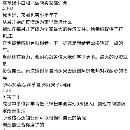
零基础小白和已做店卖家都适合
4-102
我也是，来圈也有小半年了
从最开始的疫情想为家里做点什么
到现在每月几万成为全家最大的经济支柱。给亲戚提供了打
包,工
作也被亲戚们另眼相看。下一步就是想给老公换辆好一点的
车。
当然还在努力，会耐心跟各位大佬们学习更多。最大的投资就
是
投资自己。再次感谢草哥感谢果酱感谢阿鲜老师对我耐心的指
导
!@4-28清心 @草哥 @好果子-阿鲜
4-28
厉害了!!
成员中多位肯学肯做已轻松学会实现0基础入门到现在店铺稳
定改善生活
所教核心逻辑让你可以根据你自己的情况
创造最适合你店铺的