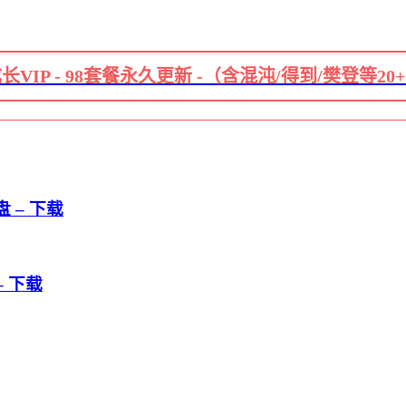
长VIP - 98套餐永久更新 -（含混沌/得到/樊登等20
 – 下载
– 下载