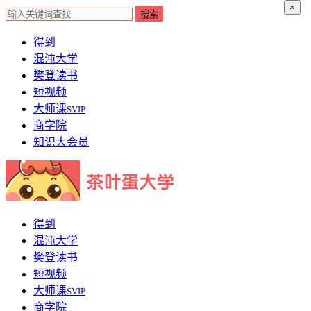
×
得到
混沌大学
樊登读书
短视频
大师课
SVIP
商学院
知识大会员
得到
混沌大学
樊登读书
短视频
大师课
SVIP
商学院