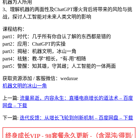
机器为人所用
3、理解机器的两面性及ChatGPT爆火背后将带来的风险与挑
战，探讨人工智能对未来人类文明的影响
课程结构：
part1：时代：几乎所有你自认了解的东西都是错的
part2：应用：ChatGPT的实操
part3：揭秘：机器文明，冰山一角
part4：祛魅：教-学”相长，“有-用”相随
part5：警醒：知其雄，守其雌；人工智能的一体两面
获取资源添加 / 客服微信：wedaxue
机器文明的冰山一角
上一篇:
流量易逝，内容永生：直播电商增长的道法术 – 百度
网盘 – 下载
下一篇:
迭代反馈：从增长飞轮到创新机制 – 百度网盘 – 下载
终身成长VIP - 98套餐永久更新 -（含混沌/得到/