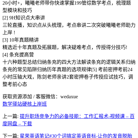
20小时+，曦曦老师带你快速掌握199管综数学考点，梳理题
型模块和技巧
[2] 9H知识点大串讲
三轮直播，知识点从头梳理，考点串讲二次突破曦曦老师助力
上岸 !
[3] 10年真题精讲
精选近十年真题及拓展题，解决疑难考点，传授得分技巧!
[4] 条充拔高营
十六种题型总结归纳条充的四大方法解读条充的逻辑关系归纳
条充的常见陷阱归纳历年真题的选项规律[5] 考前密押考前24
小时压轴大戏，陈剑老师亲讲2套密押卷子传授应试技巧，调
整考前心态
获取资源添加 / 客服微信：wedaxue
数学驿站
硬核上岸班
上一篇:
提升职场竞争力的必备技能：工作汇报术-视频课 – 百
度网盘 – 下载
下一篇:
星荣英语笔记#30个词搞定英语音标-让你的发音脱胎