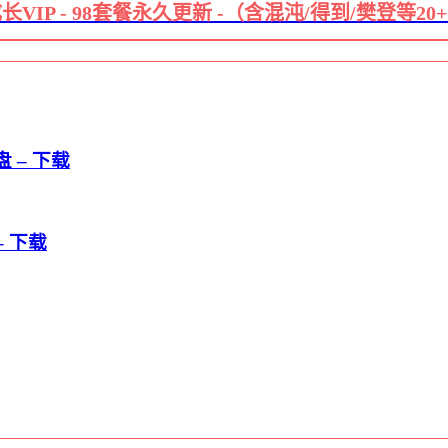
长VIP - 98套餐永久更新 -（含混沌/得到/樊登等20
 – 下载
– 下载