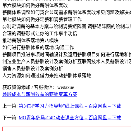
第六模块如何做好薪酬体系套改
薪酬体系调整如何契合公司需求薪酬体系套改常见问题及解决
第七模块如何做好定薪和调薪管理工作
@制定调薪的基本方案与绘制调薪矩阵图 调薪矩阵图的绘制与
合理的调薪形式让你的工作事半功倍
推动薪酬体系落地第八模块
如何进行薪酬体系的落地-沟通工作
薪酬项目推进事项时间轴设计及运用薪酬项目如何进行落地和
制造业生产人员薪酬设计及案例分析互联网技术人员薪酬设计
销售人员薪酬设计及案例分析
人力资源如何通过借力来推动薪酬体系落地
获取资源添加 / 客服微信：wedaxue
兼顾成本与薪酬效益的薪酬变革方案
上一篇:
第34期“学习力指导师”线上课程 – 百度网盘 – 下载
下一篇:
MO青年萨马-C4D动态课全方位 – 百度网盘 – 下载