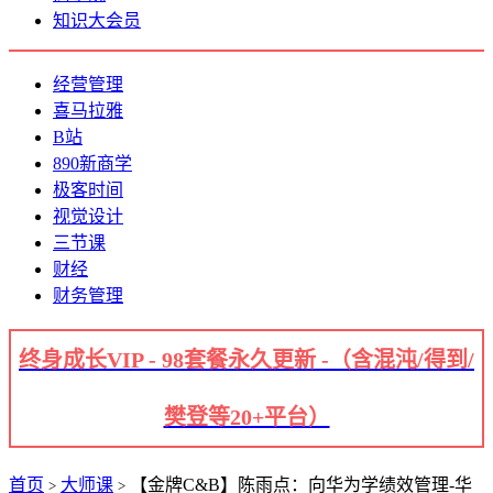
知识大会员
经营管理
喜马拉雅
B站
890新商学
极客时间
视觉设计
三节课
财经
财务管理
终身成长VIP - 98套餐永久更新 -（含混沌/得到/
樊登等20+平台）
首页
大师课
【金牌C&B】陈雨点：向华为学绩效管理-华
>
>