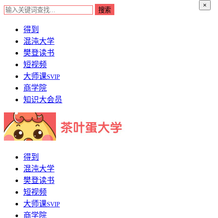
×
得到
混沌大学
樊登读书
短视频
大师课
SVIP
商学院
知识大会员
得到
混沌大学
樊登读书
短视频
大师课
SVIP
商学院