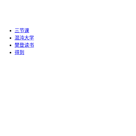
三节课
混沌大学
樊登读书
得到