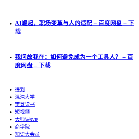
AI崛起，职场变革与人的适配 – 百度网盘 – 下
载
我问故我在：如何避免成为一个工具人？ – 百
度网盘 – 下载
得到
混沌大学
樊登读书
短视频
大师课
SVIP
商学院
知识大会员