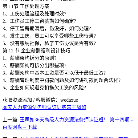
第 11节 工伤处理方案
1、工伤处理流程及处理时效?
2、工伤员工停工留薪期如何确定?
3、停工留薪期满后，伤没好，如何处理?
4、发生工伤，员工可以享受哪些工伤待遇?
5、没有缴纳社保，私了工伤协议是否有效?
第 12 节 企业薪酬福利设计技巧
1、薪酬架构拆分的原则?
2、薪酬架构可拆分出哪些项?
3、薪酬架构中基本工资是否可以低于最低工资?
4、薪酬管理制度中罚款问题及如何讲罚款问题合法化?
5、企业如何规避克扣拖欠工资的风险?
获取资源添加 / 客服微信：wedaxue
30天人力资源法务师认证训练营
王凤如
上一篇:
王凤如36天高级人力资源法务师认证班！ 第十四期 –
百度网盘 – 下载