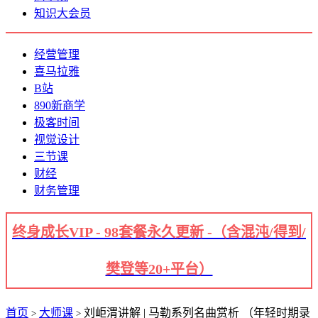
知识大会员
经营管理
喜马拉雅
B站
890新商学
极客时间
视觉设计
三节课
财经
财务管理
终身成长VIP - 98套餐永久更新 -（含混沌/得到/
樊登等20+平台）
首页
大师课
刘岠渭讲解 | 马勒系列名曲赏析 （年轻时期录
>
>