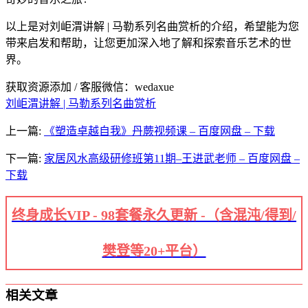
以上是对刘岠渭讲解 | 马勒系列名曲赏析的介绍，希望能为您
带来启发和帮助，让您更加深入地了解和探索音乐艺术的世
界。
获取资源添加 / 客服微信：wedaxue
刘岠渭讲解 | 马勒系列名曲赏析
上一篇:
《塑造卓越自我》丹蕨视频课 – 百度网盘 – 下载
下一篇:
家居风水高级研修班第11期–王进武老师 – 百度网盘 –
下载
终身成长VIP - 98套餐永久更新 -（含混沌/得到/
樊登等20+平台）
相关文章