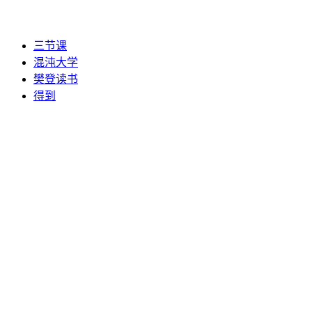
三节课
混沌大学
樊登读书
得到