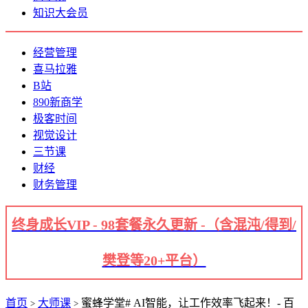
知识大会员
经营管理
喜马拉雅
B站
890新商学
极客时间
视觉设计
三节课
财经
财务管理
终身成长VIP - 98套餐永久更新 -（含混沌/得到/
樊登等20+平台）
首页
大师课
蜜蜂学堂# AI智能，让工作效率飞起来！- 百
>
>