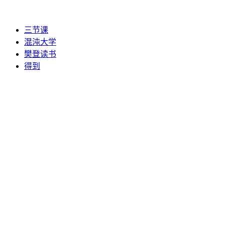
三节课
混沌大学
樊登读书
得到