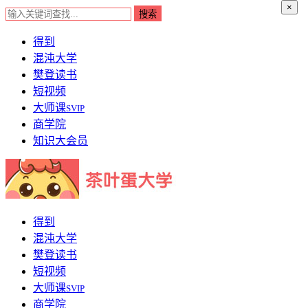
×
得到
混沌大学
樊登读书
短视频
大师课
SVIP
商学院
知识大会员
得到
混沌大学
樊登读书
短视频
大师课
SVIP
商学院