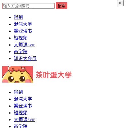
×
得到
混沌大学
樊登读书
短视频
大师课
SVIP
商学院
知识大会员
得到
混沌大学
樊登读书
短视频
大师课
SVIP
商学院